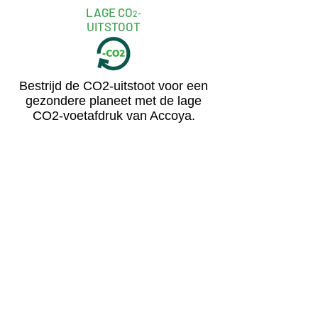
LAGE CO
2-
UITSTOOT
Bestrijd de CO2-uitstoot voor een
gezondere planeet met de lage
CO2-voetafdruk van Accoya.
NIET GIFTIG
Veilig voor mens, huisdier en het milieu.
WERELDWIJDE ACCREDITATIES
U kiest hiermee het beste. Accoya heeft
betere wereldwijde milieureferenties dan